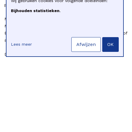
Wij gebruiken cookies voor volgende doeleinden:
praktijk.
Bijhouden statistieken
.
Niet bij de afweging vooraf.
Niet bij het gesprek achteraf.
En vaak ook niet bij het opstellen van signaleringsplannen of
afspraken rond veiligheid.
Afwijzen
OK
Lees meer
Dat is een gemiste kans.
Het vergroot de afstand tussen hulpverleners en gezinnen, en
verhoogt de kans op wantrouwen. Tegelijk ervaren
hulpverleners zelf morele stress wanneer ze niet de zorg
kunnen bieden die ze willen bieden.
Daarnaast tonen getuigenissen dat de realiteit soms nog
complexer is. Zo kan een gebrek aan beschikbare hulp zelf
leiden tot escalatie: een jongere die een vrijwillige opname
vraagt maar geen plaats vindt, en pas veel later – na
escalatie – via een gedwongen opname hulp krijgt. In die