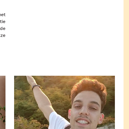
het
tie
de
ze