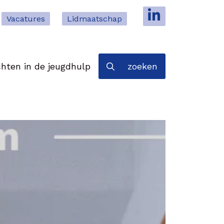
Vacatures
Lidmaatschap
hten in de jeugdhulp
zoeken