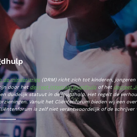
gdhulp
n de minderjarige
(DRM) richt zich tot kinderen, jongeren
zijn door het
decreet Integrale jeugdhulp
of het
decreet J
n duidelijk statuut in de jeugdhulp. Het regelt de verho
rzieningen. Vanuit het Cliëntenforum bieden wij een over
liëntenforum is zelf niet verantwoordelijk of de schrijver