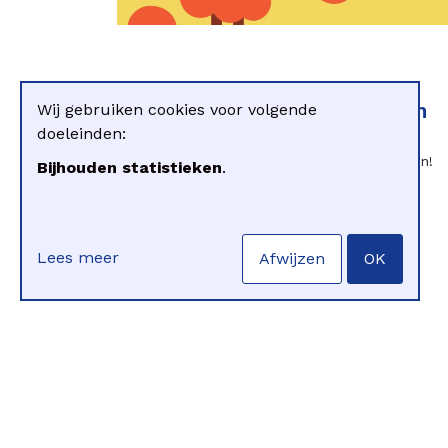
Informatie voor kinderen
Wij gebruiken cookies voor volgende
doeleinden:
In de jeugdhulp heb je allerlei rechten!
Bijhouden statistieken
.
Rechten vertellen je wat je allemaal
precies kan en mag tijdens de
hulpverlening. Lees verder om jouw
Lees meer
rechten als kind in de jeugdhulp te
Afwijzen
OK
ontdekken.
Ontdek de brochure