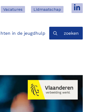
Vacatures
Lidmaatschap
hten in de jeugdhulp
zoeken