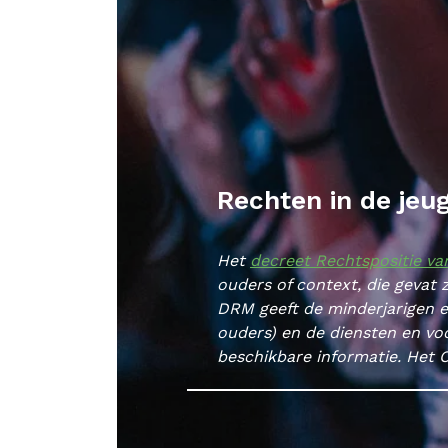
Rechten in de jeu
Het
decreet Rechtspositie va
ouders of context, die gevat 
DRM geeft de minderjarigen ee
ouders) en de diensten en voo
beschikbare informatie. Het C