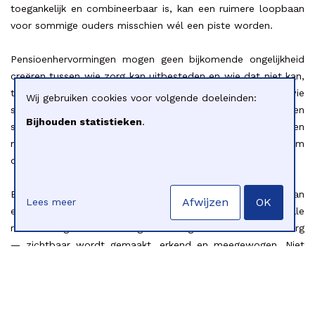
toegankelijk en combineerbaar is, kan een ruimere loopbaan
voor sommige ouders misschien wél een piste worden.
Pensioenhervormingen mogen geen bijkomende ongelijkheid
creëren tussen wie zorg kan uitbesteden en wie dat niet kan,
tussen wie een standaardloopbaan kan uitbouwen en wie
Wij gebruiken cookies voor volgende doeleinden:
structureel zorg draagt voor anderen. Zeker in een
Bijhouden statistieken
.
samenleving die steeds meer inzet op informele zorg en
mantelzorg, is het een fundamentele contradictie om
diezelfde zorg achteraf financieel te bestraffen.
Een toekomstgericht pensioenbeleid vertrekt niet alleen van
Afwijzen
OK
Lees meer
economische houdbaarheid, maar ook van sociale
rechtvaardigheid. Dat vraagt dat zorg — ook informele zorg
— zichtbaar wordt gemaakt, erkend en meegewogen. Niet
als gunst, maar als structureel uitgangspunt.
Die expertise bestaat. Cliëntenorganisaties brengen al jaren
signalen samen van ouders die vastlopen tussen werk, zorg