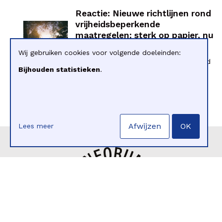
Reactie: Nieuwe richtlijnen rond
vrijheidsbeperkende
maatregelen: sterk op papier, nu
nog praktijk
Wij gebruiken cookies voor volgende doeleinden:
De nieuwe intersectorale richtlijnen rond
Bijhouden statistieken
.
vrijheidsbeperkende maa... |
Meer info
Afwijzen
OK
Lees meer