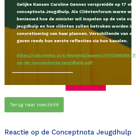
Gelijke Kansen Caroline Gennez verspreidde op 17 okt
conceptnota Jeugdhulp. Als Cliëntenforum waren we 
benieuwd hoe de minister wil inspelen op de vele nod
jeugdhulp en hoe cliënten zullen betroken worden in 
concretisering van haar plannen. Verschillende van on
gaven reeds hun eerste reflecties via hun kanalen.
https://cdn.nimbu.io/s/8wnjw6j/assets/1762965165770
op-de-conceptnota-jeugdhulp.pdf
Terug naar overzicht
Reactie op de Conceptnota Jeugdhulp