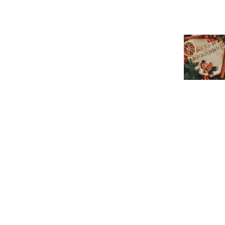
Onze publicaties
Agenda
Leden
Over