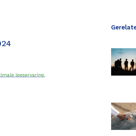
Gerelat
024
timale leeservaring.