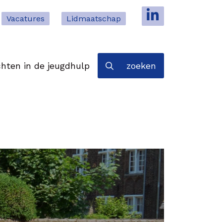
Vacatures
Lidmaatschap
hten in de jeugdhulp
zoeken