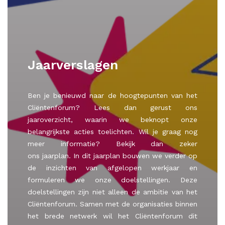
Jaarverslagen
Ben je benieuwd naar de hoogtepunten van het
Cliëntenforum? Lees dan gerust ons
jaaroverzicht, waarin we beknopt onze
belangrijkste acties toelichten. Wil je graag nog
meer informatie? Bekijk dan zeker
ons jaarplan. In dit jaarplan bouwen we verder op
de inzichten van afgelopen werkjaar en
formuleren we onze doelstellingen. Deze
doelstellingen zijn niet alleen de ambitie van het
Cliëntenforum. Samen met de organisaties binnen
het brede netwerk wil het Cliëntenforum dit