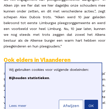
Alken zijn we fier dat we hier dagelijks onze schouders mee
kunnen onder zetten, en dit met verscheidene acties.”, zegt
schepen Alex Dubois trots. “Alken werd 10 jaar geleden
bekroond tot eerste Limburgse pleegzorggemeente en werd
een voorbeeld voor heel Limburg. Nu, 10 jaar later, kunnen
we nog steeds met trots zeggen dat zowel het Alkens
bestuur als de Alkense burger een warm hart hebben voor
pleegkinderen en hun pleegouders.”
Ook elders in Vlaanderen
Wij gebruiken cookies voor volgende doeleinden:
Inmiddels zeiden 188 Vlaamse steden en gemeenten ‘ja’
Bijhouden statistieken
.
tegen pleegzorg. “Elke stad of gemeente is welkom om
pleegzorggemeente te worden.”, geeft Jan Brocatus mee.
“Groot of klein, we bekijken samen met het gemeentebestuur
welk engagement haalbaar is.” Zelfs de kleinste gemeente
van Vlaanderen, Herstappe, kreeg onlangs het label
Afwijzen
OK
Lees meer
‘pleegzorggemeente’.