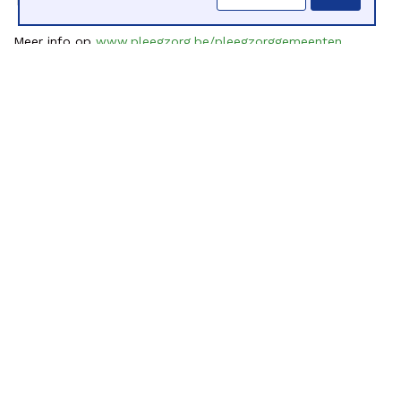
Meer info op
www.pleegzorg.be/pleegzorggemeenten
Gerelateerde artikels
Rapport #iedereenwelkommaar
Met dit rapport #iedereenwelkommaar
wil Ouders Voor Inclusie de aandacht
vestigen op situaties... |
Meer info
Standpuntennota: Scholen voor
iedereen = geen enkel kind of
ouder aan de zijlijn